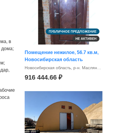
ПУБЛИЧНОЕ ПРЕДЛОЖЕНИЕ
НЕ АКТИВЕН
ма, в
 дома;
Помещение нежилое, 56.7 кв.м,
Новосибирская область
 м;
Новосибирская область, р-н. Маслянинский, рп. Маслянино, ул. 60 лет Октября, д. 28г
одар,
916 444.66 ₽
рабочие
проса