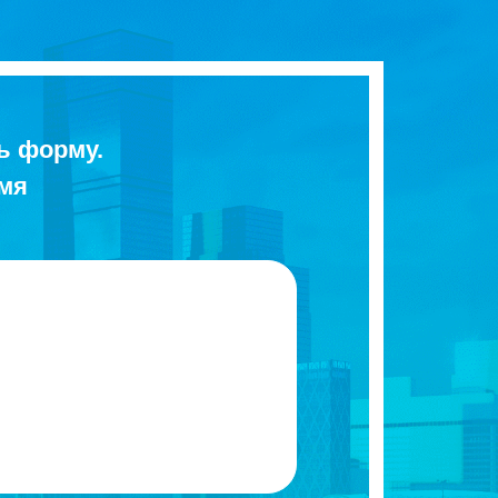
ь форму.
емя