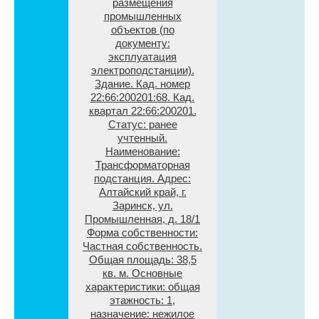
размещения
промышленных
объектов (по
документу:
эксплуатация
электроподстанции).
Здание. Кад. номер
22:66:200201:68. Кад.
квартал 22:66:200201.
Статус: ранее
учтенный.
Наименование:
Трансформаторная
подстанция. Адрес:
Алтайский край, г.
Заринск, ул.
Промышленная, д. 18/1
Форма собственности:
Частная собственность.
Общая площадь: 38,5
кв. м. Основные
характеристики: общая
этажность: 1,
назначение: нежилое