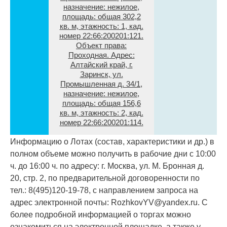
назначение: нежилое,
площадь: общая 302,2
кв. м, этажность: 1, кад.
номер 22:66:200201:121.
Объект права:
Проходная. Адрес:
Алтайский край, г.
Заринск, ул.
Промышленная д. 34/1,
назначение: нежилое,
площадь: общая 156,6
кв. м, этажность: 2, кад.
номер 22:66:200201:114.
Информацию о Лотах (состав, характеристики и др.) в
полном объеме можно получить в рабочие дни с 10:00
ч. до 16:00 ч. по адресу: г. Москва, ул. М. Бронная д.
20, стр. 2, по предварительной договоренности по
тел.: 8(495)120-19-78, с направлением запроса на
адрес электронной почты: RozhkovYV@yandex.ru. С
более подробной информацией о торгах можно
ознакомиться на электронной площадке, а также у