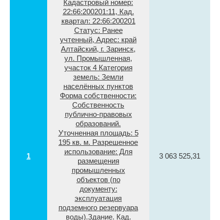
Кадастровый номер:
22:66:200201:11, Кад.
квартал: 22:66:200201
Статус: Ранее
учтенный, Адрес: край
Алтайский, г. Заринск,
ул. Промышленная,
участок 4 Категория
земель: Земли
населённых пунктов
Форма собственности:
Собственность
публично-правовых
образований.
Уточненная площадь: 5
195 кв. м. Разрешенное
использование: Для
1
3 063 525,31
размещения
промышленных
объектов (по
документу:
эксплуатация
подземного резервуара
воды).Здание. Кад.