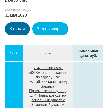
Банкротство
Дата публикации:
31 мая 2020
К торгам
Задать вопрос
Начальная
№
▲
Лот
цена, руб.
Имущество ООО
«КСК», расположенное
по адресу: РФ,
Алтайский край, город
Заринск,
Промышленная улица,
д. 4:Права аренды на
земельный участок:
Земельный участок,